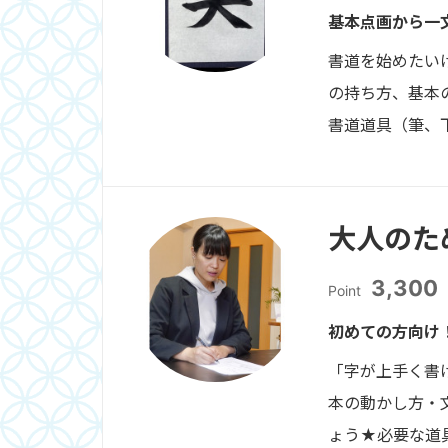
基本点画から一
書道を始めたい
の持ち方、基本
書道道具（筆、
大人のた
3,300
Point
初めての方向け
「字が上手く書
本の動かし方・
ょう★必要な道