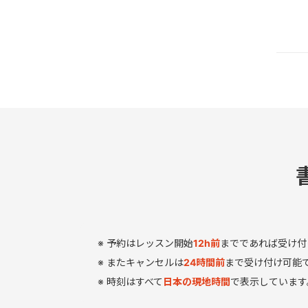
予約はレッスン開始
12
h
前
までであれば受け付
またキャンセルは
24時間前
まで受け付け可能
時刻はすべて
日本の現地時間
で表示しています