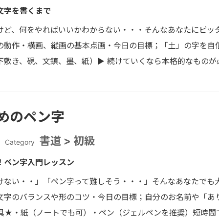
文字を書くまで
けど、何をやればいいかわからない・・・そんなあなたにピッタ
の動作・横画、縦画の基本点画・今日の目標；「土」の字を自
下敷き、硯、文鎮、墨、紙）▶︎ 続けていくなら本格的なものが
めのペン字
書道 > 初級
Category
！ペン字入門レッスン
けない・・」「ペン字って難しそう・・・」そんなあなたでも
文字のバランスや形のコツ・今日の目標；自分のお名前や「あ
具★・紙（ノートでも可）・ペン（ジェルペンを推奨）短時間