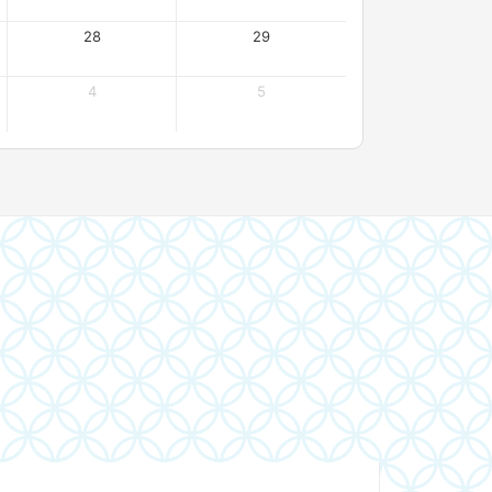
28
29
4
5