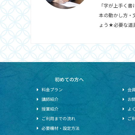
「字が上手く書
本の動かし方・
ょう★必要な道
初めての方へ
料金プラン
会
講師紹介
お
授業紹介
よ
ご利用までの流れ
ご
必要機材・設定方法