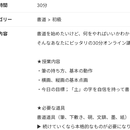
時間
30分
ゴリー
書道 > 初級
内容
書道を始めたいけど、何をやればいいかわか
そんなあなたにピッタリの30分オンライン
★授業内容
・筆の持ち方、基本の動作
・横画、縦画の基本点画
・今日の目標；「土」の字を自信を持って書
★必要な道具
書道道具（筆、下敷き、硯、文鎮、墨、紙）
▶︎ 続けていくなら本格的なものが必要にな