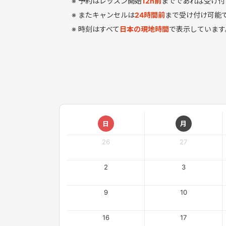
予約はレッスン開始
12
h
前
までであれば受け付
またキャンセルは
24時間前
まで受け付け可能
時刻はすべて
日本の現地時間
で表示しています
日
月
26
27
2
3
9
10
16
17