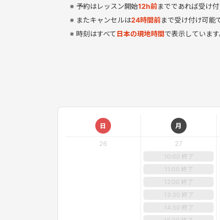
予約はレッスン開始
12
h
前
までであれば受け付
またキャンセルは
24時間前
まで受け付け可能
時刻はすべて
日本の現地時間
で表示しています
日
月
26
27
10:00 終了
11:00 終了
12:00 終了
13:30 終了
14:30 終了