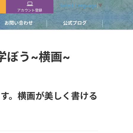
Select Language
▼
アカウント登録
お問い合わせ
公式ブログ
学ぼう~横画~
す。横画が美しく書ける