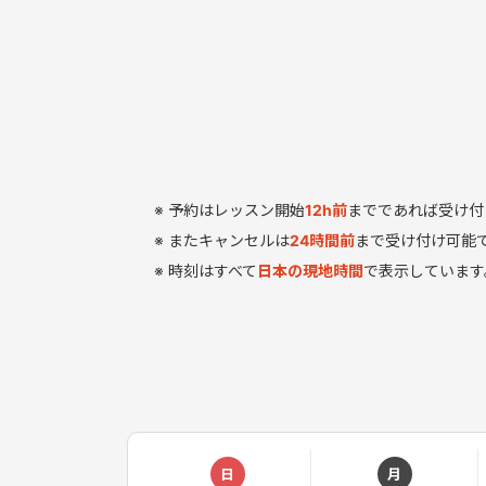
予約はレッスン開始
12
h
前
までであれば受け付
またキャンセルは
24時間前
まで受け付け可能
時刻はすべて
日本の現地時間
で表示しています
日
月