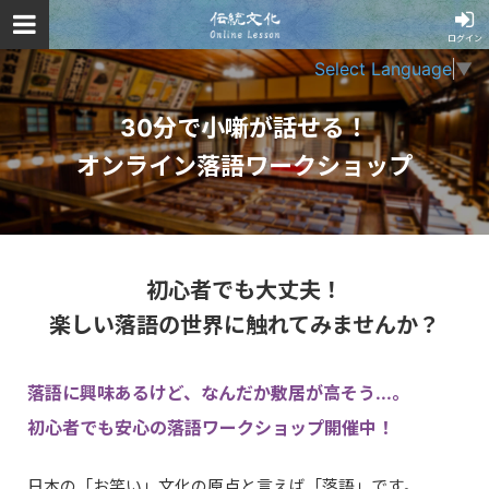
ログイン
Select Language
▼
30分で小噺が話せる！
オンライン落語ワークショップ
初心者でも大丈夫！
楽しい落語の世界に触れてみませんか？
落語に興味あるけど、なんだか敷居が高そう...。
初心者でも安心の落語ワークショップ開催中！
日本の「お笑い」文化の原点と言えば「落語」です。