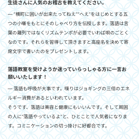
生徒さんに人気のお稽古を教えてください。
― “横町に囲いが出来たってねえ”“へえ”をはじめとする五
つの小噺をもとにそのしゃべり方を伝授します。落語は言
葉の羅列ではなくリズムテンポが必要でいわば唄のごとく
なのです。それらを習得して頂きますと高座名を決めて寄
席文字で書いたのをプレゼントします。
落語教室を受けようか迷っていらっしゃる方に一言お
願いいたします！
― 落語も呼吸が大事です。喋りはジョギングの三倍のエネ
ルギー消費があるといわれています。
そうです、落語は美容と健康にもいいんです。そして周囲
の人に“落語やっているよ”と、ひとことで人気者になりま
す。コミニケーションの切っ掛けに好都合です。