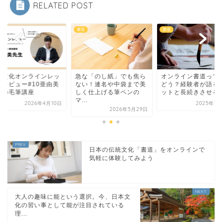
RELATED POST
書道
書道
統文化オンラインレッ
急な「のし紙」でも焦ら
オンライン書道って
ンレビュー#10亜由美
ない！連名や中袋まで美
どう？経験者が語る
生の毛筆講座
しく仕上げる筆ペンの
ットと長続きさせる
マ...
2026年4月10日
2025年1
2026年5月29日
日本の伝統文化「書道」をオンラインで
気軽に体験してみよう
大人の趣味に能という選択。今、日本文
化の習い事として能が注目されている
理...