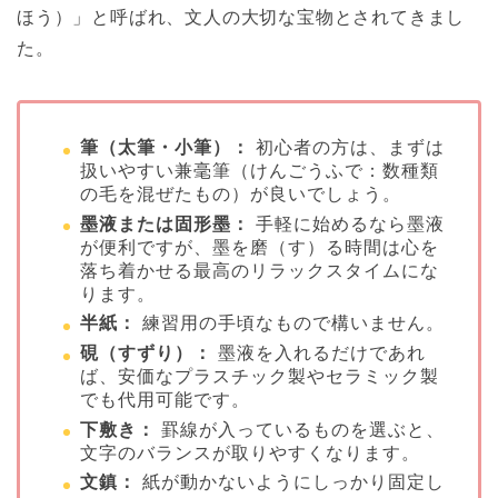
ほう）」と呼ばれ、文人の大切な宝物とされてきまし
た。
筆（太筆・小筆）：
初心者の方は、まずは
扱いやすい兼毫筆（けんごうふで：数種類
の毛を混ぜたもの）が良いでしょう。
墨液または固形墨：
手軽に始めるなら墨液
が便利ですが、墨を磨（す）る時間は心を
落ち着かせる最高のリラックスタイムにな
ります。
半紙：
練習用の手頃なもので構いません。
硯（すずり）：
墨液を入れるだけであれ
ば、安価なプラスチック製やセラミック製
でも代用可能です。
下敷き：
罫線が入っているものを選ぶと、
文字のバランスが取りやすくなります。
文鎮：
紙が動かないようにしっかり固定し