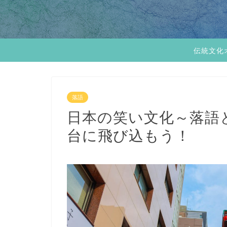
伝統文化
落語
日本の笑い文化～落語
台に飛び込もう！