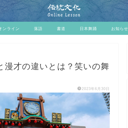
オンライン
落語
書道
日本舞踊
お知ら
と漫才の違いとは？笑いの舞
2023年6月30日