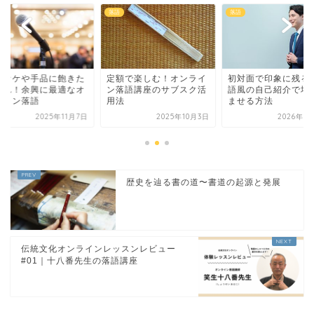
落語
落語
ラオケや手品に飽きた
定額で楽しむ！オンライ
初対面で印象に残る
これ！余興に最適なオ
ン落語講座のサブスク活
語風の自己紹介で場
ライン落語
用法
ませる方法
2025年11月7日
2025年10月3日
2026年5
歴史を辿る書の道〜書道の起源と発展
伝統文化オンラインレッスンレビュー
#01｜十八番先生の落語講座