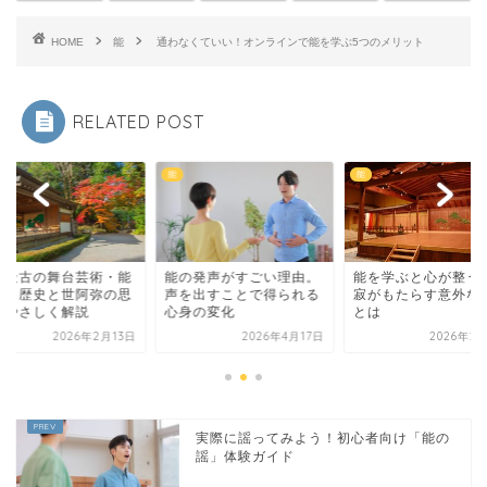
HOME
能
通わなくていい！オンラインで能を学ぶ5つのメリット
RELATED POST
能
能
界最古の舞台芸術・能
能の発声がすごい理由。
能を学ぶと心が整う
は？歴史と世阿弥の思
声を出すことで得られる
寂がもたらす意外な
をやさしく解説
心身の変化
とは
2026年2月13日
2026年4月17日
2026年2
実際に謡ってみよう！初心者向け「能の
謡」体験ガイド