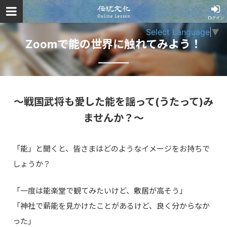
ログイン
Select Language
▼
Zoomで能の世界に触れてみよう！
～戦国武将も愛した能を謡って(うたって)み
ませんか？～
「能」と聞くと、皆さまはどのようなイメージをお持ちで
しょうか？
「一度は能楽堂で観てみたいけど、敷居が高そう」
「神社で薪能を見かけたことがあるけど、良く分からなか
った」