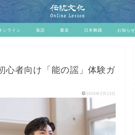
オンライン
落語
書道
日本舞踊
お知ら
初心者向け「能の謡」体験ガ
2026年2月13日