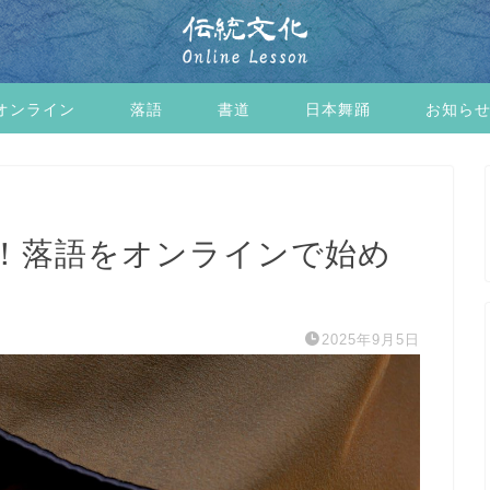
オンライン
落語
書道
日本舞踊
お知ら
！落語をオンラインで始め
2025年9月5日