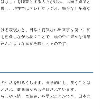
（はなし）を職業とする人々が現れ、庶民の娯楽と
発展し、現在ではテレビやラジオ、舞台など多彩な
分ける表現力
と、
日常の何気ない出来事を笑いに変
りを想像しながら聴くことで、頭の中に豊かな情景
り込んだような感覚を味わえるのです。
々の生活を明るくします。医学的にも、笑うことは
るとされ、健康面からも注目されています。
暮らしや人情、言葉遣いを学ぶことができ、
日本文
。