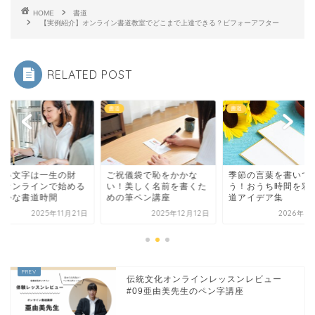
HOME
書道
【実例紹介】オンライン書道教室でどこまで上達できる？ビフォーアフター
RELATED POST
書道
書道
しい文字は一生の財
ご祝儀袋で恥をかかな
季節の言葉を書いて
。オンラインで始める
い！美しく名前を書くた
う！おうち時間を彩
豊かな書道時間
めの筆ペン講座
道アイデア集
2025年11月21日
2025年12月12日
2026年5
伝統文化オンラインレッスンレビュー
#09亜由美先生のペン字講座