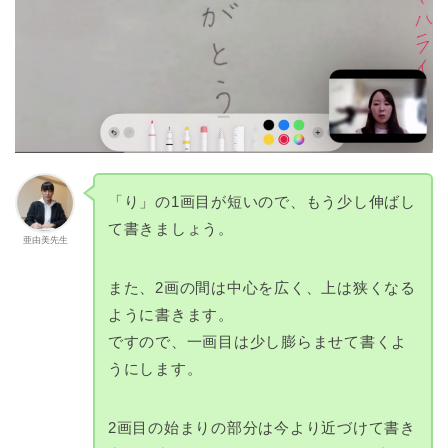
「り」の1画目が短いので、もう少し伸ばし
て書きましょう。
亜由美先生
また、2画の間は中心を広く、上は狭くなる
ように書きます。
ですので、一画目は少し膨らませて書くよ
うにします。
2画目の始まりの部分は今より近づけて書き