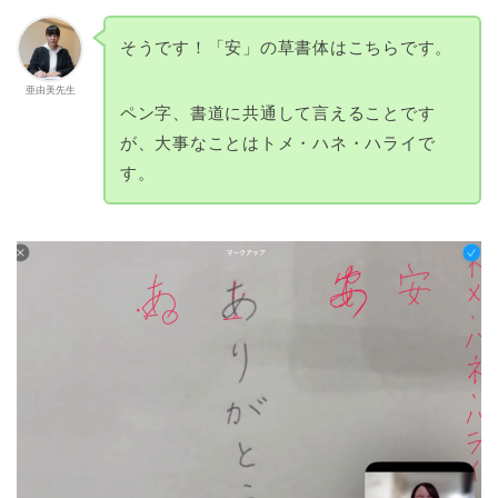
そうです！「安」の草書体はこちらです。
亜由美先生
ペン字、書道に共通して言えることです
が、大事なことはトメ・ハネ・ハライで
す。