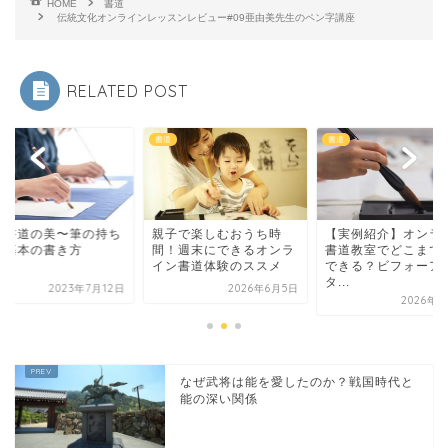
HOME
書道
伝統文化オンラインレッスンレビュー#09亜由美先生のペン字講座
RELATED POST
書道
書道
子で楽しむおうち時
【実例紹介】オンライン
一筆書道の美〜筆の
！週末にできるオンラ
書道教室でどこまで上達
方と基本の書き方
ン書道体験のススメ
できる？ビフォーアフ
タ...
2026年6月5日
2023年7
2026年4月4日
なぜ武将は能を愛したのか？戦国時代と
能の深い関係