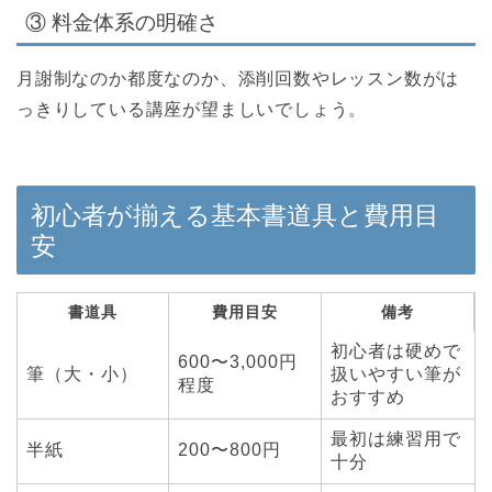
③ 料金体系の明確さ
月謝制なのか都度なのか、添削回数やレッスン数がは
っきりしている講座が望ましいでしょう。
初心者が揃える基本書道具と費用目
安
書道具
費用目安
備考
初心者は硬めで
600〜3,000円
筆（大・小）
扱いやすい筆が
程度
おすすめ
最初は練習用で
半紙
200〜800円
十分