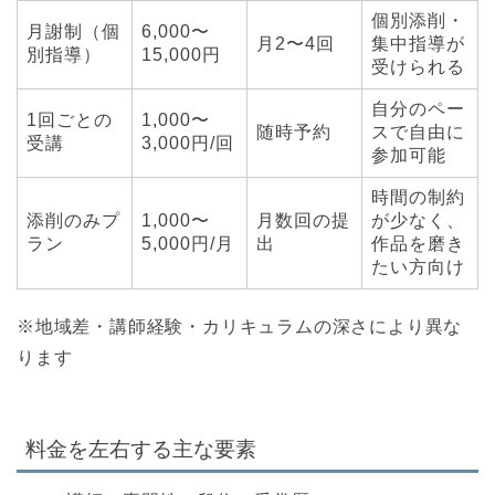
個別添削・
月謝制（個
6,000〜
月2〜4回
集中指導が
別指導）
15,000円
受けられる
自分のペー
1回ごとの
1,000〜
随時予約
スで自由に
受講
3,000円/回
参加可能
時間の制約
添削のみプ
1,000〜
月数回の提
が少なく、
ラン
5,000円/月
出
作品を磨き
たい方向け
※地域差・講師経験・カリキュラムの深さにより異な
ります
料金を左右する主な要素