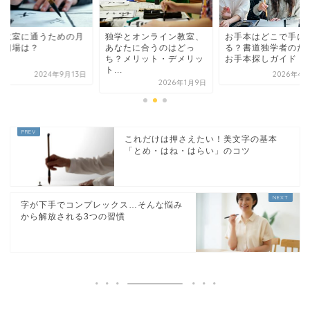
道教室に通うための月
独学とオンライン教室、
お手本はどこで手に
の相場は？
あなたに合うのはどっ
る？書道独学者のた
ち？メリット・デメリッ
お手本探しガイド
ト...
2024年9月13日
2026年4月
2026年1月9日
これだけは押さえたい！美文字の基本
「とめ・はね・はらい」のコツ
字が下手でコンプレックス…そんな悩み
から解放される3つの習慣