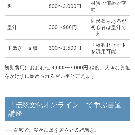
材質で価格が変
硯
800〜2,000円
動
固形墨もあるが
墨汁
300〜900円
初心者は墨汁で
十分
学校教材セット
下敷き・文鎮
300〜1,500円
を流用可能
初期費用はおおむね
3,000〜7,000円
程度。大きな負担
をかけずに始められる習い事と言えます。
「伝統文化オンライン」で学ぶ書道
講座
──
自宅で、静かに筆を走らせる時間を。