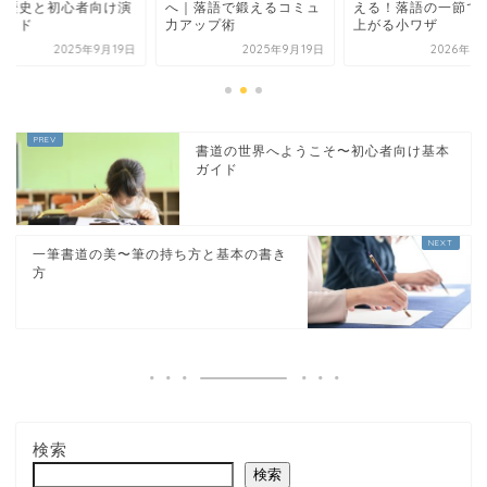
の歴史と初心者向け演
へ｜落語で鍛えるコミュ
える！落語の一節で
ガイド
力アップ術
上がる小ワザ
2025年9月19日
2025年9月19日
2026年5
書道の世界へようこそ〜初心者向け基本
ガイド
一筆書道の美〜筆の持ち方と基本の書き
方
検索
検索