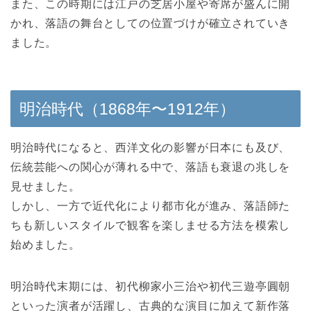
また、この時期には江戸の芝居小屋や寄席が盛んに開
かれ、落語の舞台としての位置づけが確立されていき
ました。
明治時代（1868年〜1912年）
明治時代になると、西洋文化の影響が日本にも及び、
伝統芸能への関心が薄れる中で、落語も衰退の兆しを
見せました。
しかし、一方で近代化により都市化が進み、落語師た
ちも新しいスタイルで観客を楽しませる方法を模索し
始めました。
明治時代末期には、初代柳家小三治や初代三遊亭圓朝
といった演者が活躍し、古典的な演目に加えて新作落