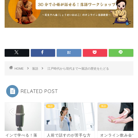
HOME
落語
江戸時代から現代まで〜落語の歴史をたどる
RELATED POST
落語
落語
ンラインで学べる！落
人前で話すのが苦手な方
オンライン飲み会で