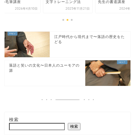
生の毛筆講座
文字トレーニング法
先生の書道講座
2026年4月10日
2025年11月21日
2024年1
江戸時代から現代まで〜落語の歴史をた
どる
落語と笑いの文化〜日本人のユーモアの
源
検索
検索