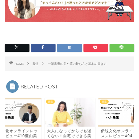
HOME
書道
一筆書道の美〜筆の持ち方と基本の書き方
RELATED POST
書道
書道
統文化オンラインレッ
大人になってからでも遅
伝統文化オンライン
ンレビュー#10亜由美
くない！自宅でできる美
スンレビュー#04｜