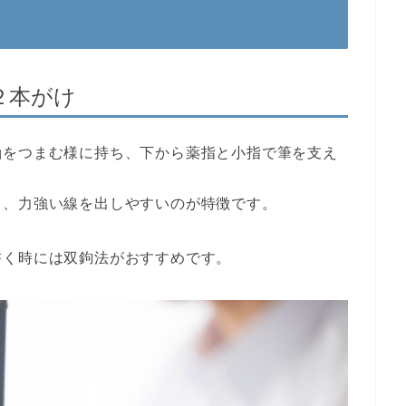
２本がけ
軸をつまむ様に持ち、下から薬指と小指で筆を支え
く、力強い線を出しやすいのが特徴です。
書く時には双鉤法がおすすめです。