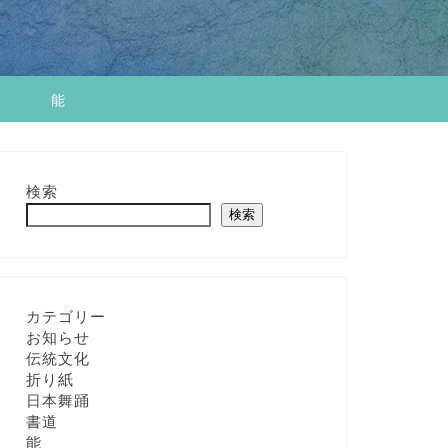
せ
能
検索
検索
カテゴリー
お知らせ
伝統文化
折り紙
日本舞踊
書道
能