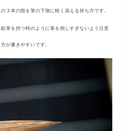
りの３本の指を筆の下側に軽く添える持ち方です。
、鉛筆を持つ時のように筆を倒しすぎないよう注意
ち方が書きやすいです。