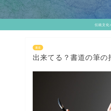
伝統文化
書道
出来てる？書道の筆の