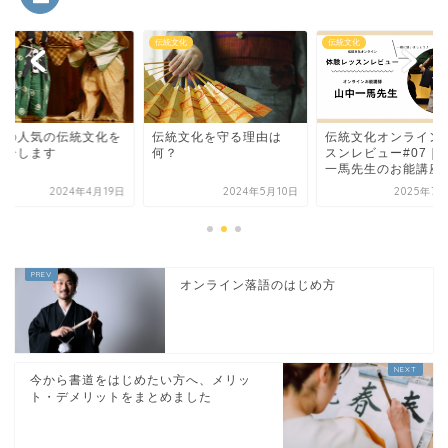
文化
伝統文化
伝統文化
本の人気の伝統文化を
伝統文化を守る理由は
伝統文化オンライン
紹介します
何？
スンレビュー#07｜
一馬先生のお能講座
2024年4月19日
2024年5月10日
2025年7月
オンライン落語のはじめ方
今から書道をはじめたい方へ、メリッ
ト・デメリットをまとめました