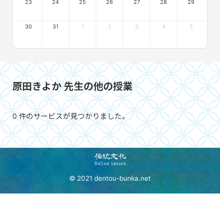
23
24
25
26
27
28
29
30
31
1
2
3
4
5
原田きよか 先生の他の授業
0 件のサービスが見つかりました。
© 2021 dentou-bunka.net
＼伝統文化に触れたい方は／