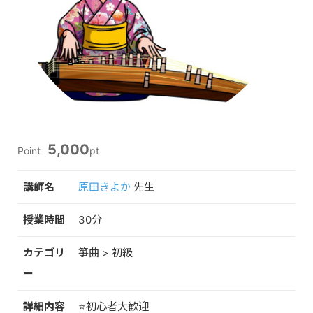
5,000
Point
pt
講師名
原田きよか
先生
授業時間
30分
カテゴリ
箏曲 > 初級
ー
詳細内容
⭐️初心者大歓迎