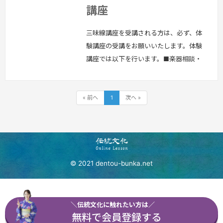
講座
三味線講座を受講される方は、必ず、体
験講座の受講をお願いいたします。体験
講座では以下を行います。■楽器相談・
購入相談すでに三味線をお持ちの方は、
お持ちの三味線の状態等を確認させてい
ただきます。これから三味線の購入を検
« 前へ
1
次へ »
討されている方には、楽器相談や購入相
談をさせていただきます。■講座の説明
三味線講座の講座体系について説明いた
します。■三味線の知識三味線の基礎知
識を学びましょう！■必要なお道具：お
© 2021 dentou-bunka.net
手持…
続きを見る »
＼伝統文化に触れたい方は／
無料で会員登録する