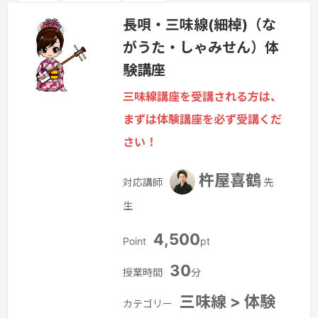
長唄・三味線(細棹)（な
がうた・しゃみせん）体
験講座
三味線講座を受講される方は、
まずは体験講座を必ず受講くだ
さい！
杵屋喜鶴
対応講師
先
生
4,500
Point
pt
30
授業時間
分
三味線 > 体験
カテゴリー