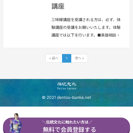
講座
三味線講座を受講される方は、必ず、体
験講座の受講をお願いいたします。体験
講座では以下を行います。■楽器相談・
購入相談すでに三味線をお持ちの方は、
お持ちの三味線の状態等を確認させてい
ただきます。これから三味線の購入を検
« 前へ
1
次へ »
討されている方には、楽器相談や購入相
談をさせていただきます。■講座の説明
三味線講座の講座体系について説明いた
します。■三味線の知識三味線の基礎知
識を学びましょう！■必要なお道具：お
© 2021 dentou-bunka.net
手持…
続きを見る »
＼伝統文化に触れたい方は／
無料で会員登録する