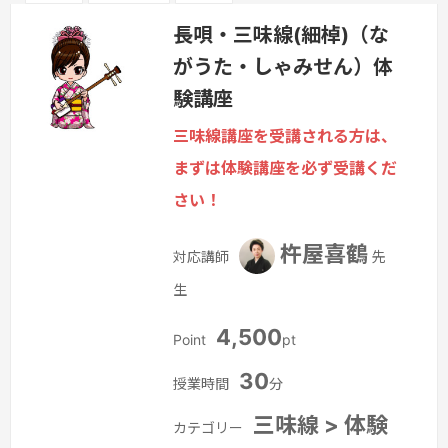
長唄・三味線(細棹)（な
がうた・しゃみせん）体
験講座
三味線講座を受講される方は、
まずは体験講座を必ず受講くだ
さい！
杵屋喜鶴
対応講師
先
生
4,500
Point
pt
30
授業時間
分
三味線 > 体験
カテゴリー