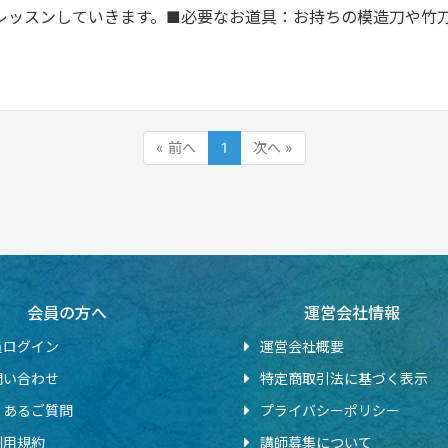
レッスンしていきます。■必要なお道具：お持ちの模造刀や竹
« 前へ
1
次へ »
会員の方へ
運営会社情報
員ログイン
運営会社概要
問い合わせ
特定商取引法に基づく表示
くあるご質問
プライバシーポリシー
利用規約
講師募集について