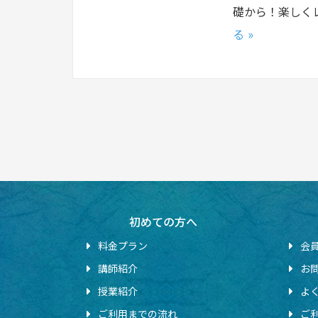
礎から！楽しく
る »
初めての方へ
料金プラン
会
講師紹介
お
授業紹介
よ
ご利用までの流れ
ご