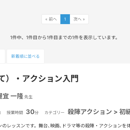
« 前へ
1
次へ »
1件中、1件目から1件目までの1件を表示しています。
る
新着順
に並べる
て）・アクション入門
屋宜 一隆
先生
30
殺陣アクション > 初
t
授業時間
分
カテゴリー
ンのレッスンです。舞台､映画､ドラマ等の殺陣・アクションを