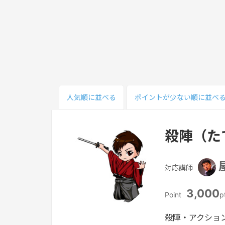
人気順
に並べる
ポイント
が少ない
順
に並べ
殺陣（た
対応講師
3,000
Point
p
殺陣・アクショ