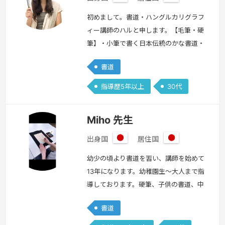
日
日
お選びください。・書道に癒されたい大
本
本
初めまして。書道・ハングルカリグラフ
人…
続きを見る »
ィー講師のハルと申します。【毛筆・硬
筆】・小筆で書く日本伝統のかな書道・
筆ペンや年賀状やご祝儀袋などに使える
書道
実用的な書以上、2つを中心にご指導致
します。【3歳からの子ども向け書道教
指導歴5年以上
30代
室】・級や段の取得も可能です・現役子
育て中の講師が保護者さまが楽ちんなお
Miho 先生
道具の管理方法もお伝えします・送迎不
要の自宅で出来るオンライン書道教室を
出身国
居住国
日
日
ぜひご利用下さい＾＾【ハングルカリグ
本
本
幼少の頃より書道を習い、講師を始めて
ラフ…
続きを見る »
13年になります。幼稚園生～大人まで指
導しております。硬筆、子供の書道、中
学生の漢字、仮名、ボールペン、大人の
書道
仮名などを指導しております。
続きを
見る »