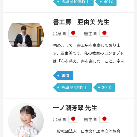
指導歴10年以上
40代
書工房 亜由美 先生
出身国
居住国
日
日
本
本
初めまして。書工房を主宰しておりま
す、亜由美です。私の教室のコンセプト
は「心を整え、書を楽しむ」こと。字を
上手く書くことだけが目的ではなく、心
書道
も整えることを。そんな時間を大切にし
ています。忙しい毎日の中で、自分と向
指導歴5年以上
30代
き合うひとときは意外と少ないもので
す。整えようとしなくても、書いている
一ノ瀬芳翠 先生
うちに整っていく。この教室がほっとで
きる場所になりますように。オンライン
出身国
居住国
日
日
でも温かく、丁寧に、ひとりひとりのペ
本
本
一般社団法人 日本文化国際交流協会
ースを大…
続きを見る »