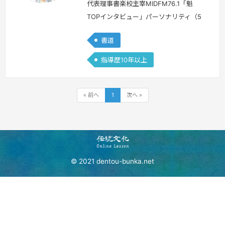
代表理事書楽校主宰MIDFM76.1「魁
TOPインタビュー」パーソナリティ（5
年目）書道歴５３年国内外で書道パフォ
書道
ーマンスをとおして「愛と平和のメッセ
ージ」を世界発信「書道ガールズの魁
指導歴10年以上
（さきがけ）」とよばれています震災の
復興支援活動イベントや警察の啓発活
動、教育分野など社会貢献も多く手がけ
« 前へ
1
次へ »
ています書道の奥深い伝統と未来へつな
ぐ新しい活動にとりくんでいます
続
きを見る »
© 2021 dentou-bunka.net
＼伝統文化に触れたい方は／
無料で会員登録する