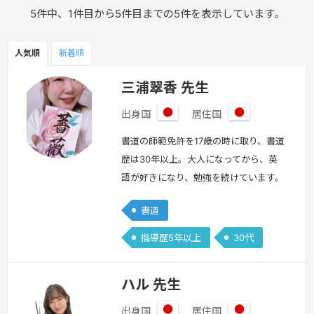
5件中、1件目から5件目までの5件を表示しています。
人気順
新着順
三浦翠香 先生
出身国
居住国
日
日
本
本
書道の師範免許を17歳の時に取り、書道
歴は30年以上。大人になってから、英
語が好きになり、勉強を続けています。
簡単な英語でレッスンをすることが可能
書道
です。英語をスパイスにして、和やかな
レッスンにしましょう。もちろん、日本
指導歴5年以上
30代
語でのレッスンも可能です。日本語での
レッスンではより深い理解ができると思
ハル 先生
います。様々なレッスンをご用意してお
りますので、ご自身にぴったりなものを
出身国
居住国