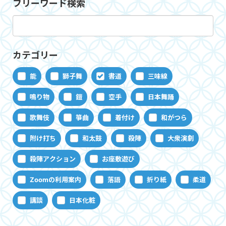
フリーワード検索
カテゴリー
能
獅子舞
書道
三味線
鳴り物
鎧
空手
日本舞踊
歌舞伎
箏曲
着付け
和がつら
附け打ち
和太鼓
殺陣
大衆演劇
殺陣アクション
お座敷遊び
Zoomの利用案内
落語
折り紙
柔道
講談
日本化粧