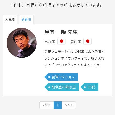
1件中、1件目から1件目までの1件を表示しています。
人気順
新着順
屋宜 一隆 先生
出身国
居住国
日
日
本
本
倉田プロモーションの指導により殺陣・
アクションのノウハウを学び、取り入れ
る！ ｢九州のアクションをよろしく頼
む｣と倉田保昭氏に直接激励をうけ福岡
殺陣アクション
を拠点に、舞台・映画・ドラマ・CM
等、出演、アクションコーディネーター
指導歴20年以上
50代
（アクション監督）等で活動をしてい
る。
続きを見る »
« 前へ
1
次へ »