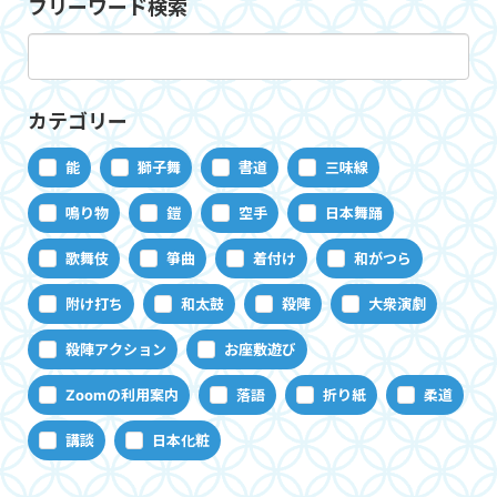
フリーワード検索
カテゴリー
能
獅子舞
書道
三味線
鳴り物
鎧
空手
日本舞踊
歌舞伎
箏曲
着付け
和がつら
附け打ち
和太鼓
殺陣
大衆演劇
殺陣アクション
お座敷遊び
Zoomの利用案内
落語
折り紙
柔道
講談
日本化粧