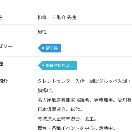
名
柳家 三亀介 先生
男性
ゴリー
獅子舞
歴
指導歴10年以上
紹介
タレントセンター入所・劇団グルッペ入団・
旗揚げ。
名古屋放送芸能家協議会、専務理事。愛知芸
日本俳優連合、総代。
琴城流大正琴琴游会、会主。
舞台・各種イベントを中心に活動中。