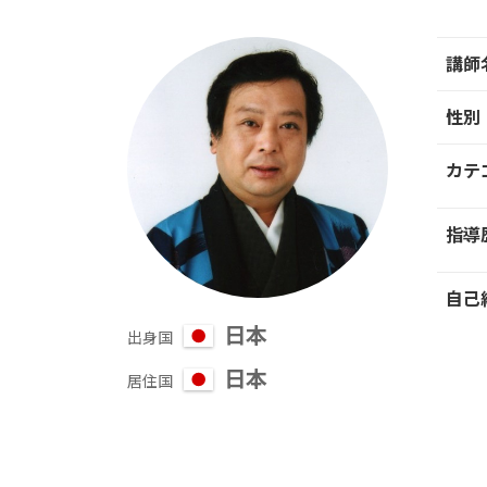
講師
性別
カテ
指導
自己
日本
出身国
日本
居住国